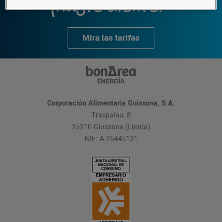
¡Hazte cliente!
Mira las tarifas
Corporación Alimentaria Guissona, S.A.
Traspalau, 8
25210 Guissona (Lleida)
NIF: A-25445131