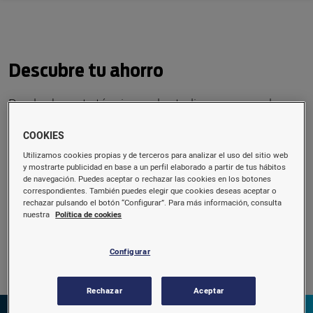
Descubre tu ahorro
Puedes hacerte tú mismo el estudio y conocer al
momento cuál es tu ahorro o si lo prefieres puedes
COOKIES
hacernos llegar las últimas facturas, en fotografía o
Utilizamos cookies propias y de terceros para analizar el uso del sitio web
formato PDF, y te lo hacemos nosotros.
y mostrarte publicidad en base a un perfil elaborado a partir de tus hábitos
de navegación. Puedes aceptar o rechazar las cookies en los botones
correspondientes. También puedes elegir que cookies deseas aceptar o
rechazar pulsando el botón “Configurar”. Para más información, consulta
nuestra
Política de cookies
Hacedme el estudio
Configurar
Rechazar
Aceptar