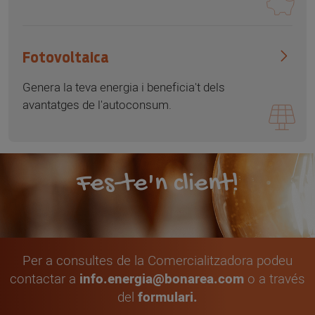
Fotovoltaica
Genera la teva energia i beneficia't dels
avantatges de l'autoconsum.
Fes-te'n client!
Per a consultes de la Comercialitzadora podeu
contactar a
info.energia@bonarea.com
o a través
del
formulari.