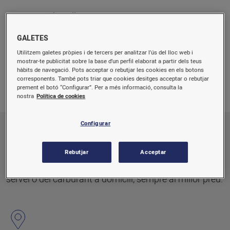
Els millors preus sense sorpreses.
GALETES
Utilitzem galetes pròpies i de tercers per analitzar l’ús del lloc web i
mostrar-te publicitat sobre la base d’un perfil elaborat a partir dels teus
hàbits de navegació. Pots acceptar o rebutjar les cookies en els botons
Carburant
Electricitat
Gas
Plaques
corresponents. També pots triar que cookies desitges acceptar o rebutjar
solars
prement el botó “Configurar”. Per a més informació, consulta la
nostra
Política de cookies
Configurar
Carburant
Rebutjar
Acceptar
Coneix tota la informació de les nostres estacions de
servei o del carburant a domicili, sempre al millor preu.